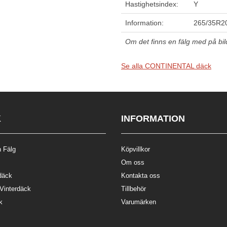
Hastighetsindex:
Y
Information:
265/35R20
Om det finns en fälg med på bilde
Se alla CONTINENTAL däck
K
INFORMATION
 Fälg
Köpvillkor
Om oss
däck
Kontakta oss
 Vinterdäck
Tillbehör
k
Varumärken