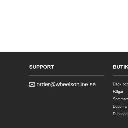
SUPPORT
BUTI
order@wheelsonline.se
Däck och
Fälgar
Sommar
Dubbfira
Dubbdäc