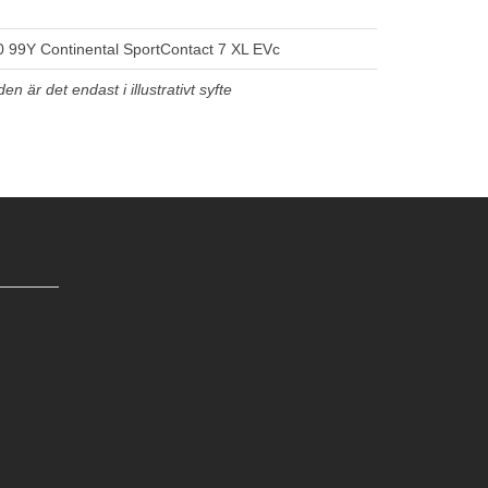
 99Y Continental SportContact 7 XL EVc
n är det endast i illustrativt syfte