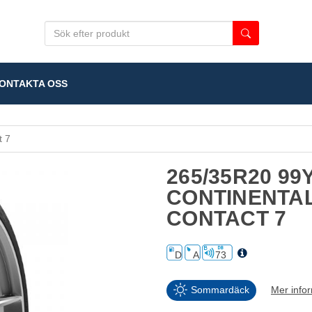
NTAKTA OSS
t 7
265/35R20 99
CONTINENTA
CONTACT 7
D
A
73
Sommardäck
Mer info