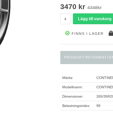
3470 kr
4348kr
FINNS I LAGER
PRODUKTINFORMATIO
Märke:
CONTINE
Modellnamn:
CONTINENT
Dimensioner:
265/35R2
Belastningsindex:
99