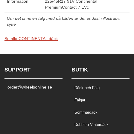
Information:
225/45R17 91V Continental
PremiumContact 7 EVc
Om det finns en fälg med på bilden är det endast i illustrativt
syfte
Se alla CONTINENTAL däck
SUPPORT
BUTIK
order@wheelsonline.se
Däck och Fälg
Fälgar
Sommardäck
Dubbfira Vinterdäck