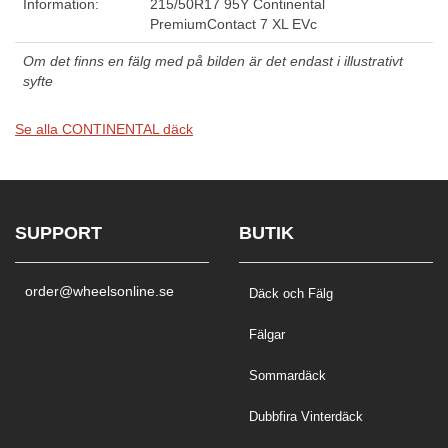
Information:
215/50R17 95Y Continental
PremiumContact 7 XL EVc
Om det finns en fälg med på bilden är det endast i illustrativt
syfte
Se alla CONTINENTAL däck
SUPPORT
BUTIK
order@wheelsonline.se
Däck och Fälg
Fälgar
Sommardäck
Dubbfira Vinterdäck