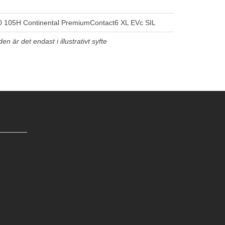
 105H Continental PremiumContact6 XL EVc SIL
n är det endast i illustrativt syfte