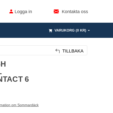
Logga in
Kontakta oss
VARUKORG (0 KR)
TILLBAKA
5H
L
NTACT 6
rmation om Sommardäck