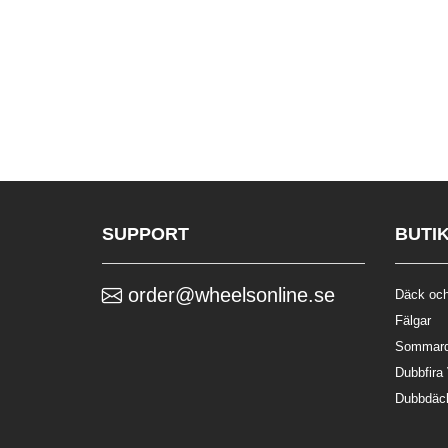
SUPPORT
BUTI
order@wheelsonline.se
Däck och
Fälgar
Sommar
Dubbfira
Dubbdäc