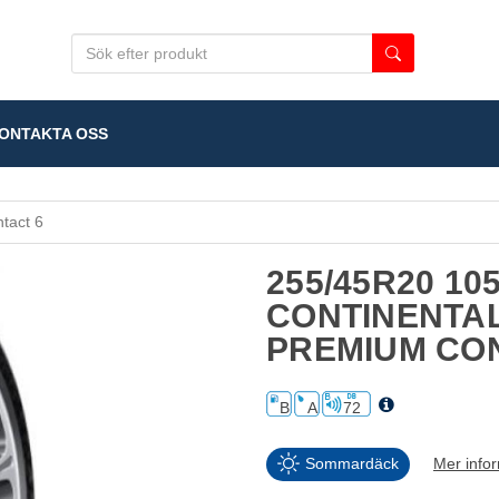
NTAKTA OSS
tact 6
255/45R20 10
CONTINENTA
PREMIUM CO
B
A
72
Sommardäck
Mer info