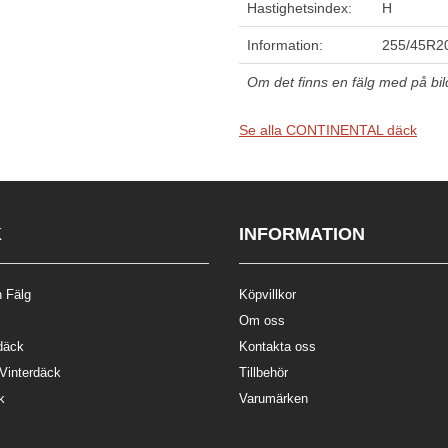
Hastighetsindex:
H
Information:
255/45R20
Om det finns en fälg med på bilde
Se alla CONTINENTAL däck
K
INFORMATION
 Fälg
Köpvillkor
Om oss
däck
Kontakta oss
 Vinterdäck
Tillbehör
k
Varumärken