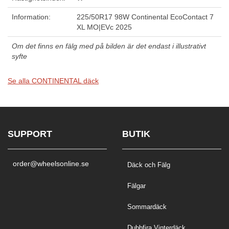
Information:
225/50R17 98W Continental EcoContact 7
XL MO|EVc 2025
Om det finns en fälg med på bilden är det endast i illustrativt
syfte
Se alla CONTINENTAL däck
SUPPORT
BUTIK
order@wheelsonline.se
Däck och Fälg
Fälgar
Sommardäck
Dubbfira Vinterdäck