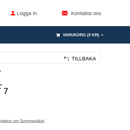
Logga in
Kontakta oss
VARUKORG (0 KR)
TILLBAKA
T
L
 7
rmation om Sommardäck