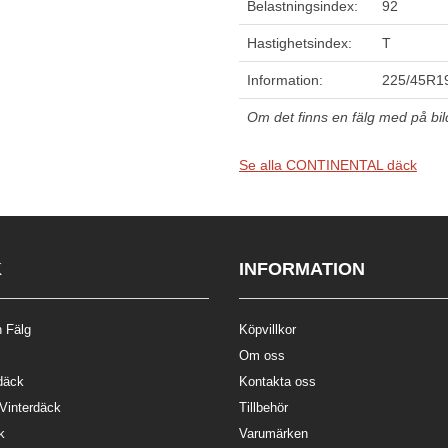
Belastningsindex:
92
Hastighetsindex:
T
Information:
225/45R19
Om det finns en fälg med på bilde
Se alla CONTINENTAL däck
K
INFORMATION
 Fälg
Köpvillkor
Om oss
däck
Kontakta oss
 Vinterdäck
Tillbehör
k
Varumärken