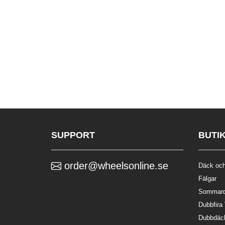
SUPPORT
BUTI
order@wheelsonline.se
Däck och
Fälgar
Sommar
Dubbfira
Dubbdäc