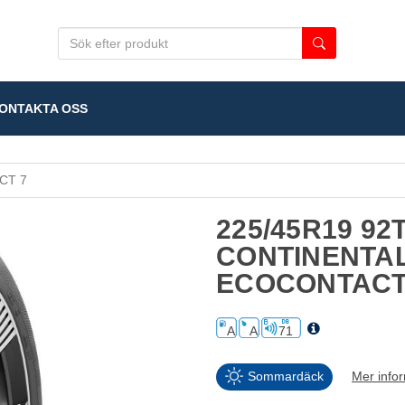
NTAKTA OSS
CT 7
225/45R19 92
CONTINENTA
ECOCONTACT
A
A
71
Sommardäck
Mer info