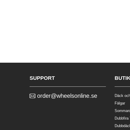
SUPPORT
BUTI
order@wheelsonline.se
Däck och
Fälgar
Sommar
Dubbfira
Dubbdäc