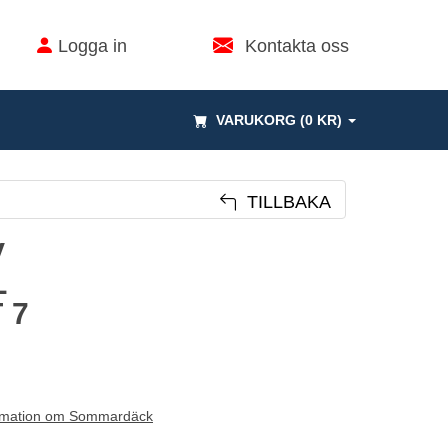
Logga in
Kontakta oss
VARUKORG (0 KR)
TILLBAKA
V
L
 7
rmation om Sommardäck