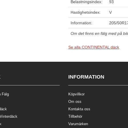
Belastningsindex:
93
Hastighetsindex:
V
Information:
205/50R17
Om det finns en fälg med på bilde
Se alla CONTINENTAL däck
K
INFORMATION
 Fälg
Köpvillkor
Om oss
däck
Kontakta oss
 Vinterdäck
Tillbehör
k
Varumärken