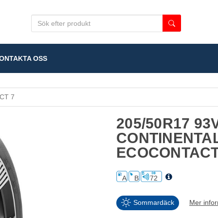
NTAKTA OSS
CT 7
205/50R17 93
CONTINENTA
ECOCONTACT
A
B
72
Sommardäck
Mer info