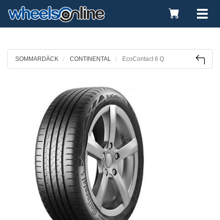
Toggle
Tog
Cart
nav
SOMMARDÄCK
CONTINENTAL
EcoContact 6 Q