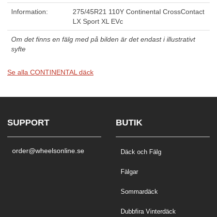
Information:
275/45R21 110Y Continental CrossContact
LX Sport XL EVc
Om det finns en fälg med på bilden är det endast i illustrativt
syfte
Se alla CONTINENTAL däck
SUPPORT
BUTIK
order@wheelsonline.se
Däck och Fälg
Fälgar
Sommardäck
Dubbfira Vinterdäck