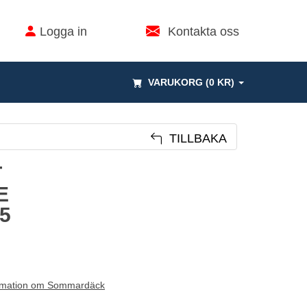
Logga in
Kontakta oss
VARUKORG (0 KR)
TILLBAKA
T
E
5
rmation om Sommardäck