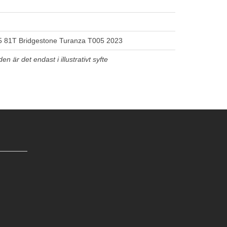
 81T Bridgestone Turanza T005 2023
n är det endast i illustrativt syfte