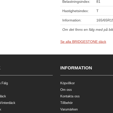
Belastningsindex:
81
Hastighetsindex:
T
Information:
165/65R15
Om det finns en fälg med på bilde
Se alla BRIDGESTONE däck
K
INFORMATION
 Fälg
Köpvillkor
Om oss
däck
Kontakta oss
 Vinterdäck
Tillbehör
k
Varumärken