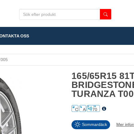
NTAKTA OSS
005
165/65R15 81
BRIDGESTON
TURANZA T00
C
A
70
Sommardäck
Mer info