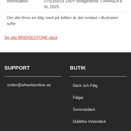
Information:
275/35R19 100Y Bridgestone TURANZA 6
XL 2025
Om det finns en fälg med på bilden är det endast i illustrativt
syfte
Se alla BRIDGESTONE däck
SUPPORT
BUTIK
order@wheelsonline.se
Däck och Fälg
Fälgar
Sommardäck
Dubbfira Vinterdäck