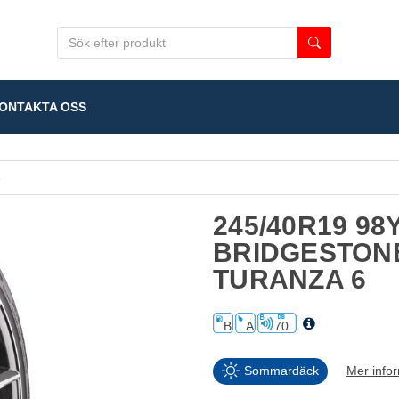
NTAKTA OSS
6
245/40R19 98
BRIDGESTON
TURANZA 6
B
A
70
Sommardäck
Mer info