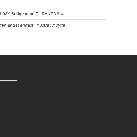
9 98Y Bridgestone TURANZA 6 XL
n är det endast i illustrativt syfte