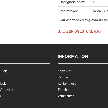
Hastighetsindex:
Y
Information:
245/40R1
Om det finns en fälg med på bilde
Se alla BRIDGESTONE däck
K
INFORMATION
 Fälg
Köpvillkor
Om oss
däck
Kontakta oss
 Vinterdäck
Tillbehör
k
Varumärken