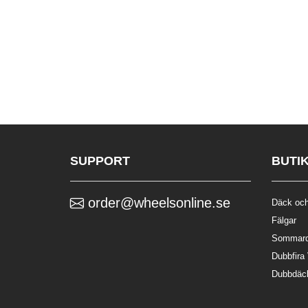
SUPPORT
BUTI
order@wheelsonline.se
Däck och
Fälgar
Sommar
Dubbfira
Dubbdäc