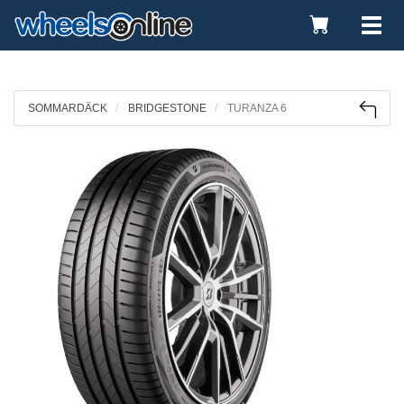
Toggle
Tog
Cart
nav
SOMMARDÄCK
BRIDGESTONE
TURANZA 6