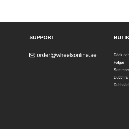
SUPPORT
BUTI
order@wheelsonline.se
Däck och
Fälgar
Sommar
Dubbfira
Dubbdäc