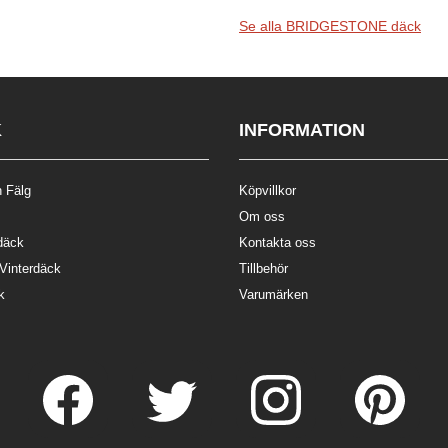
Se alla BRIDGESTONE däck
K
INFORMATION
 Fälg
Köpvillkor
Om oss
däck
Kontakta oss
 Vinterdäck
Tillbehör
k
Varumärken