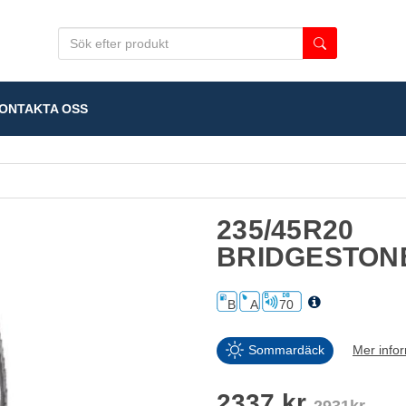
NTAKTA OSS
235/45R20
BRIDGESTON
B
A
70
Sommardäck
Mer info
2337 kr