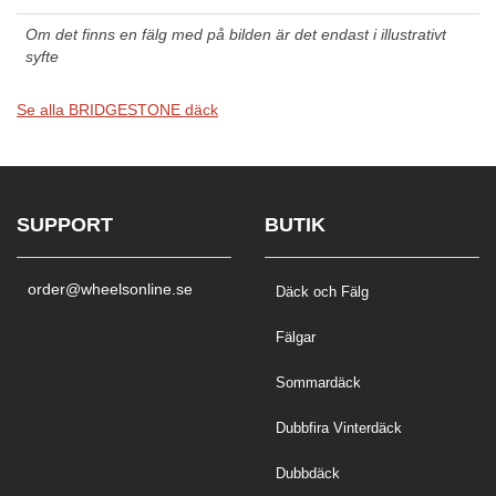
Om det finns en fälg med på bilden är det endast i illustrativt
syfte
Se alla BRIDGESTONE däck
SUPPORT
BUTIK
order@wheelsonline.se
Däck och Fälg
Fälgar
Sommardäck
Dubbfira Vinterdäck
Dubbdäck