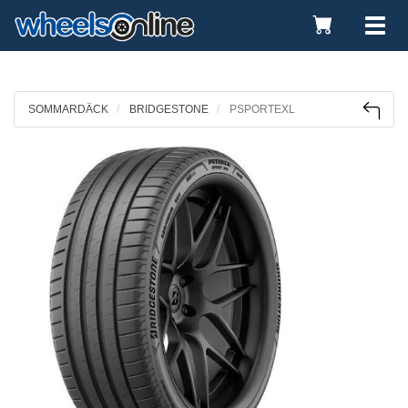
Toggle
Tog
Cart
nav
SOMMARDÄCK
BRIDGESTONE
PSPORTEXL