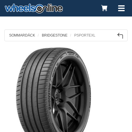
Toggle
Tog
Cart
nav
SOMMARDÄCK
BRIDGESTONE
PSPORTEXL