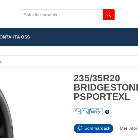
NTAKTA OSS
L
235/35R20
BRIDGESTON
PSPORTEXL
D
A
72
Sommardäck
Mer info