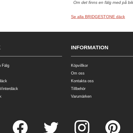
Om det finns en fälg med på bilde
Se alla BRIDGESTONE däck
K
INFORMATION
 Fälg
Köpvillkor
Om oss
däck
Kontakta oss
 Vinterdäck
Tillbehör
k
Varumärken