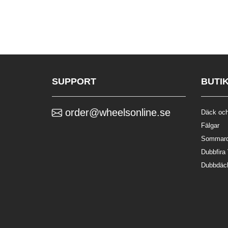
SUPPORT
BUTI
order@wheelsonline.se
Däck och
Fälgar
Sommar
Dubbfira
Dubbdäc