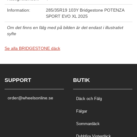
Information:
285/35R19 103Y Bridgestone POTENZA
SPORT EVO XL 2025
Om det finns en fälg med på bilden är det endast i illustrativt
syfte
Se alla BRIDGESTONE däck
SUPPORT
BUTIK
order@wheelsonline.se
Däck och Fälg
Fälgar
Sommardäck
Dubbfira Vinterdäck