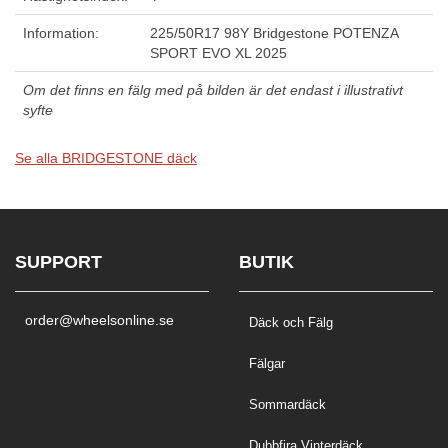
Information:
225/50R17 98Y Bridgestone POTENZA
SPORT EVO XL 2025
Om det finns en fälg med på bilden är det endast i illustrativt
syfte
Se alla BRIDGESTONE däck
SUPPORT
BUTIK
order@wheelsonline.se
Däck och Fälg
Fälgar
Sommardäck
Dubbfira Vinterdäck