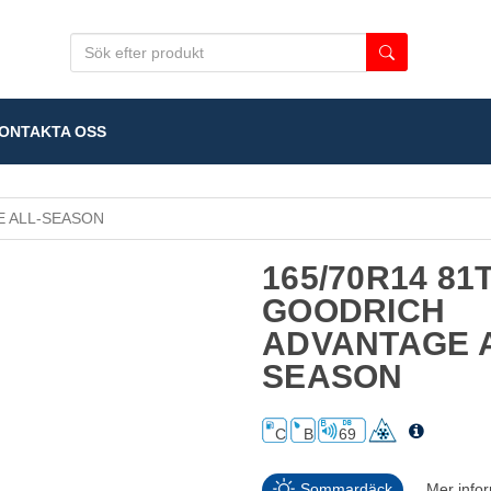
NTAKTA OSS
 ALL-SEASON
165/70R14 81T
GOODRICH
ADVANTAGE A
SEASON
C
B
69
Sommardäck
Mer info