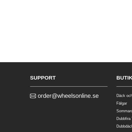
SUPPORT
BUTI
order@wheelsonline.se
Däck och
Fälgar
Sommar
Dubbfira
Dubbdäc