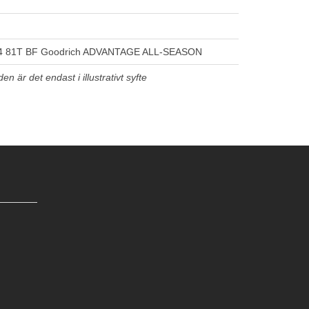
4 81T BF Goodrich ADVANTAGE ALL-SEASON
n är det endast i illustrativt syfte