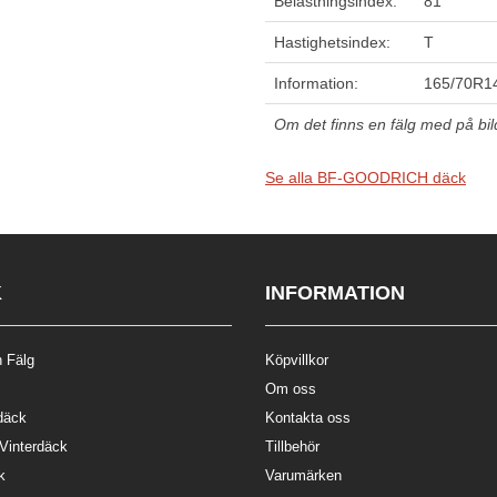
Belastningsindex:
81
Hastighetsindex:
T
Information:
165/70R1
Om det finns en fälg med på bilde
Se alla BF-GOODRICH däck
K
INFORMATION
 Fälg
Köpvillkor
Om oss
däck
Kontakta oss
 Vinterdäck
Tillbehör
k
Varumärken