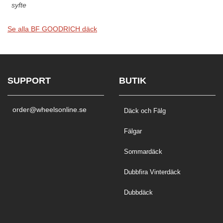
syfte
Se alla BF GOODRICH däck
SUPPORT
BUTIK
order@wheelsonline.se
Däck och Fälg
Fälgar
Sommardäck
Dubbfira Vinterdäck
Dubbdäck