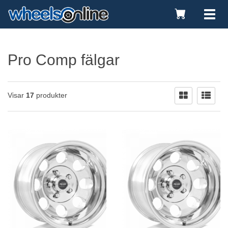
Toggle
Tog
Cart
nav
Pro Comp fälgar
Visar
17
produkter