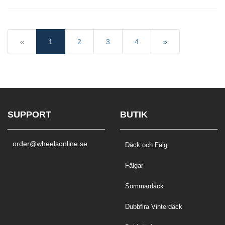
«
1
2
3
4
»
SUPPORT
BUTIK
order@wheelsonline.se
Däck och Fälg
Fälgar
Sommardäck
Dubbfira Vinterdäck