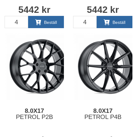
5442
kr
5442
kr
Beställ
Beställ
8.0X17
8.0X17
PETROL P2B
PETROL P4B