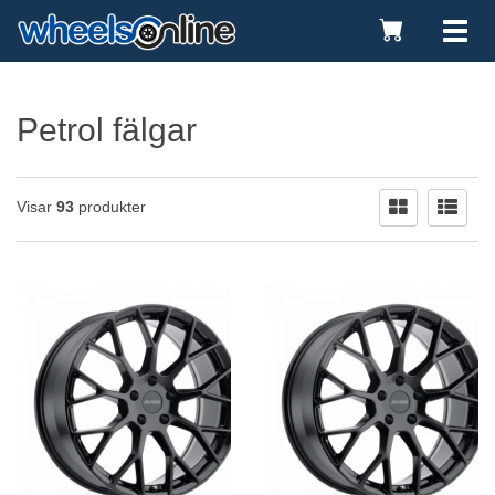
Toggle
Tog
Cart
nav
Petrol fälgar
Visar
93
produkter