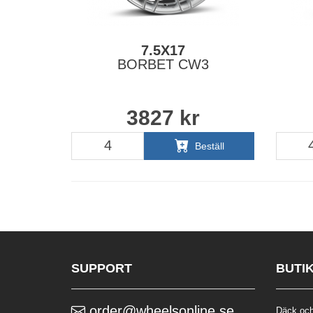
7.5X17
BORBET CW3
3827
kr
Beställ
SUPPORT
BUTI
order@wheelsonline.se
Däck och