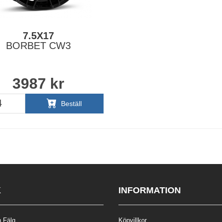
7.5X17
BORBET CW3
3987
kr
Beställ
K
INFORMATION
 Fälg
Köpvillkor