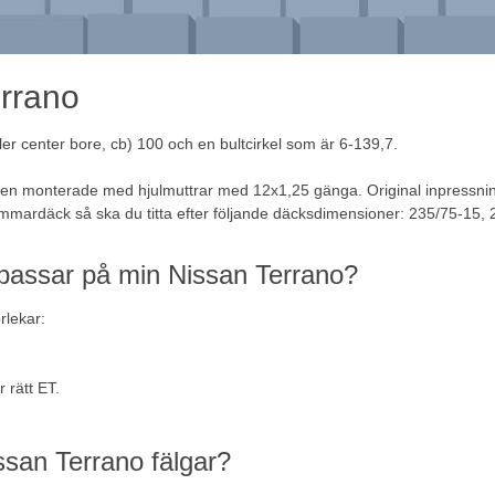
errano
er center bore, cb) 100 och en bultcirkel som är 6-139,7.
ulen monterade med hjulmuttrar med 12x1,25 gänga. Original inpressni
mmardäck så ska du titta efter följande däcksdimensioner: 235/75-15,
 passar på min Nissan Terrano?
rlekar:
 rätt ET.
ssan Terrano fälgar?