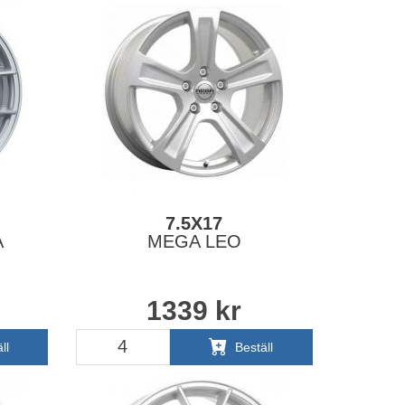
7.5X17
A
MEGA LEO
1339
kr
ll
Beställ