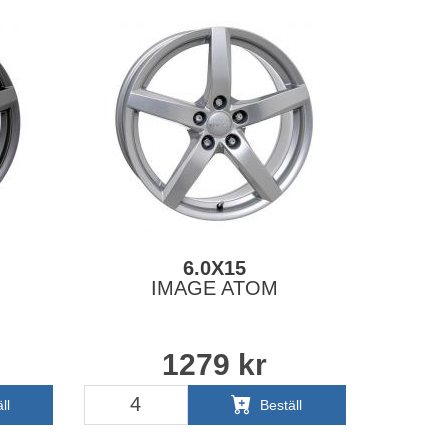
6.0X15
IMAGE ATOM
1279
kr
ll
Beställ