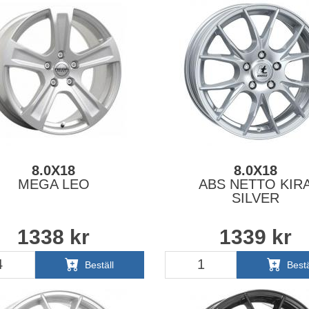
8.0X18
8.0X18
MEGA LEO
ABS NETTO KIR
SILVER
1338
kr
1339
kr
Beställ
Bestä