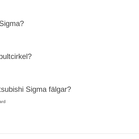
i Sigma?
ultcirkel?
tsubishi Sigma fälgar?
ard