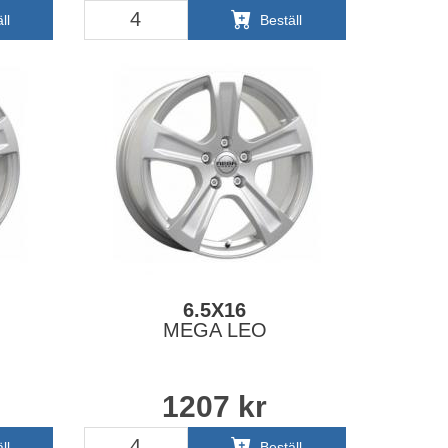
ll
Beställ
6.5X16
MEGA LEO
1207
kr
ll
Beställ