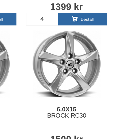
1399
kr
ll
Beställ
6.0X15
BROCK RC30