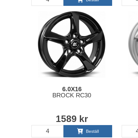
6.0X16
BROCK RC30
1589
kr
Beställ