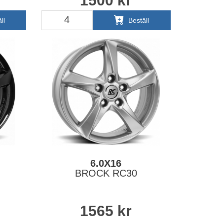
1500
kr
ll
Beställ
6.0X16
BROCK RC30
1565
kr