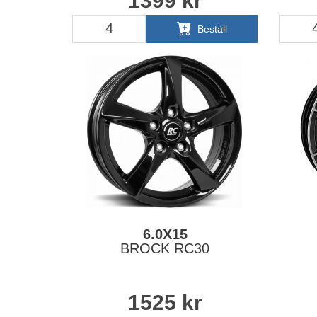
1399
kr
Beställ
6.0X15
BROCK RC30
1525
kr