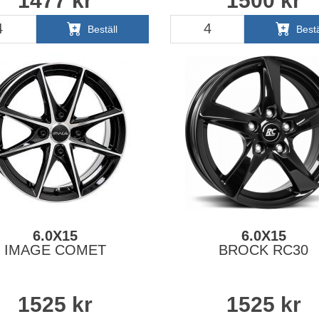
1477
kr
1500
kr
Beställ
Bestä
6.0X15
6.0X15
IMAGE COMET
BROCK RC30
1525
kr
1525
kr