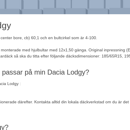
dgy
center bore, cb) 60,1 och en bultcirkel som är 4-100.
n monterade med hjulbultar med 12x1,50 gänga. Original inpressning (
ardäck
så ska du titta efter följande däcksdimensioner: 185/65R15, 
m passar på min Dacia Lodgy?
acia Lodgy :
nsionerade därefter. Kontakta alltid din lokala däckverkstad om du är 
gy?