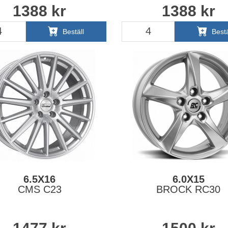
1388
kr
1388
kr
Beställ
Bestä
6.5X16
6.0X15
CMS C23
BROCK RC30