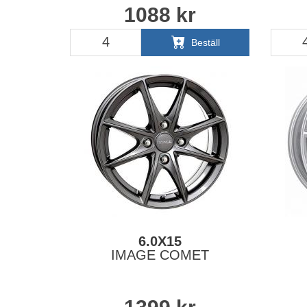
1088
kr
Beställ
6.0X15
IMAGE COMET