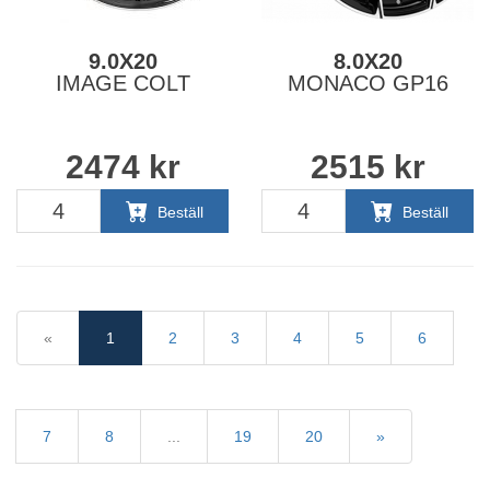
9.0X20
8.0X20
IMAGE COLT
MONACO GP16
2474
kr
2515
kr
Beställ
Beställ
«
1
2
3
4
5
6
7
8
...
19
20
»