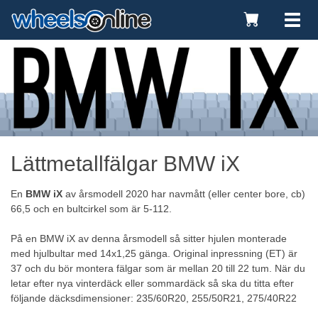
Toggle
Tog
Cart
nav
Lättmetallfälgar BMW iX
En
BMW iX
av årsmodell 2020 har navmått (eller center bore, cb)
66,5 och en bultcirkel som är 5-112.
På en BMW iX av denna årsmodell så sitter hjulen monterade
med hjulbultar med 14x1,25 gänga. Original inpressning (ET) är
37 och du bör montera fälgar som är mellan 20 till 22 tum. När du
letar efter nya
vinterdäck
eller sommardäck så ska du titta efter
följande däcksdimensioner: 235/60R20, 255/50R21, 275/40R22