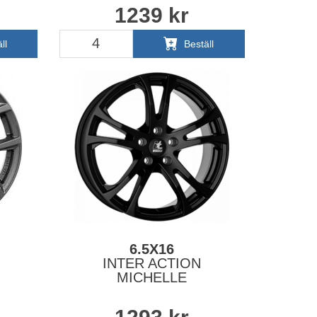
1239
kr
ll
Beställ
6.5X16
INTER ACTION
MICHELLE