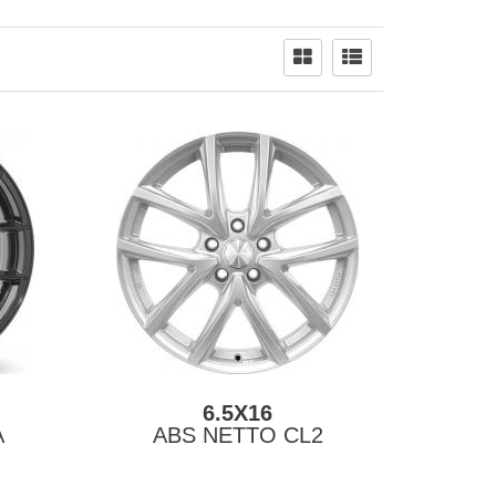
6.5X16
A
ABS NETTO CL2