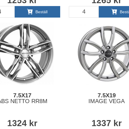
1253
kr
1265
kr
Beställ
Bestä
7.5X17
7.5X19
ABS NETTO RR8M
IMAGE VEGA
1324
kr
1337
kr