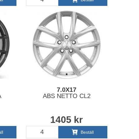
7.0X17
A
ABS NETTO CL2
1405
kr
ll
Beställ