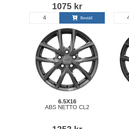
1075
kr
Beställ
6.5X16
ABS NETTO CL2