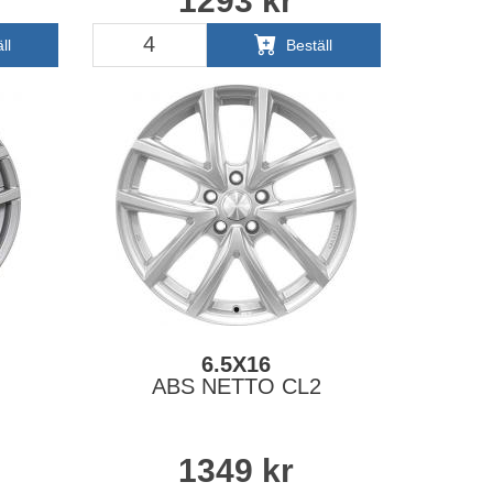
1293
kr
ll
Beställ
6.5X16
ABS NETTO CL2
1349
kr