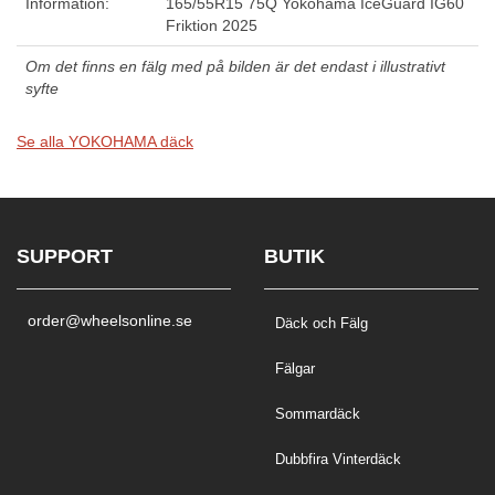
Information:
165/55R15 75Q Yokohama IceGuard IG60
Friktion 2025
Om det finns en fälg med på bilden är det endast i illustrativt
syfte
Se alla YOKOHAMA däck
SUPPORT
BUTIK
order@wheelsonline.se
Däck och Fälg
Fälgar
Sommardäck
Dubbfira Vinterdäck