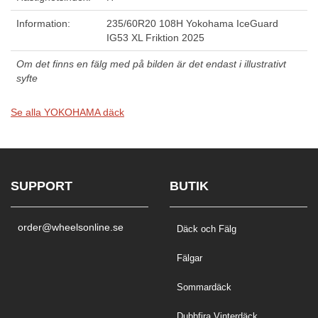
Information:
235/60R20 108H Yokohama IceGuard
IG53 XL Friktion 2025
Om det finns en fälg med på bilden är det endast i illustrativt
syfte
Se alla YOKOHAMA däck
SUPPORT
BUTIK
order@wheelsonline.se
Däck och Fälg
Fälgar
Sommardäck
Dubbfira Vinterdäck