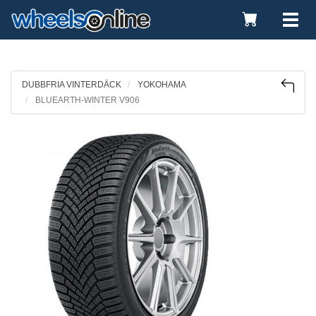
Toggle
Tog
Cart
nav
DUBBFRIA VINTERDÄCK
YOKOHAMA
BLUEARTH-WINTER V906