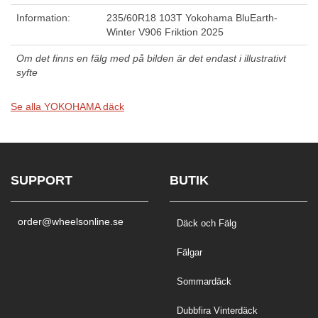
Information:
235/60R18 103T Yokohama BluEarth-
Winter V906 Friktion 2025
Om det finns en fälg med på bilden är det endast i illustrativt
syfte
Se alla YOKOHAMA däck
SUPPORT
BUTIK
order@wheelsonline.se
Däck och Fälg
Fälgar
Sommardäck
Dubbfira Vinterdäck