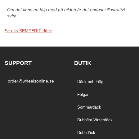
Om det finns en fälg med på bilden är det endast i illustrativt
syfte
Se alla SEMPERIT däck
SUPPORT
BUTIK
order@wheelsonline.se
Däck och Fälg
Fälgar
Sommardäck
Dubbfira Vinterdäck
Dubbdäck