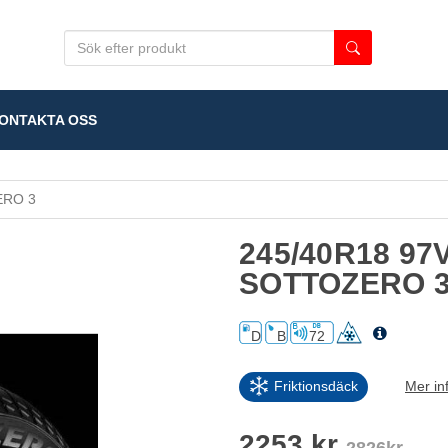
NTAKTA OSS
RO 3
245/40R18 97
SOTTOZERO 
D
B
72
Friktionsdäck
Mer in
2253 kr