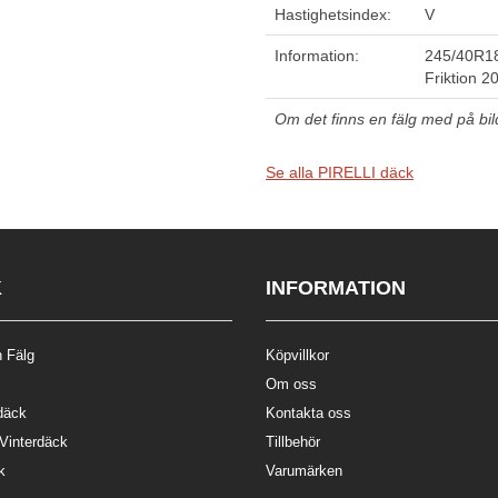
Hastighetsindex:
V
Information:
245/40R1
Friktion 2
Om det finns en fälg med på bilde
Se alla PIRELLI däck
K
INFORMATION
 Fälg
Köpvillkor
Om oss
däck
Kontakta oss
 Vinterdäck
Tillbehör
k
Varumärken