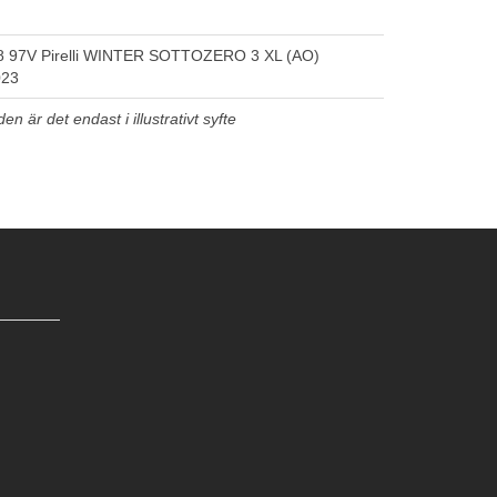
8 97V Pirelli WINTER SOTTOZERO 3 XL (AO)
023
n är det endast i illustrativt syfte