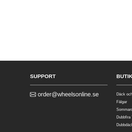
SUPPORT
BUTI
order@wheelsonline.se
Däck och
Fälgar
Sommar
Dubbfira
Dubbdäc