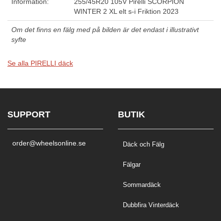
Information:
255/45R20 105V Pirelli SCORPION
WINTER 2 XL elt s-i Friktion 2023
Om det finns en fälg med på bilden är det endast i illustrativt
syfte
Se alla PIRELLI däck
SUPPORT
BUTIK
order@wheelsonline.se
Däck och Fälg
Fälgar
Sommardäck
Dubbfira Vinterdäck