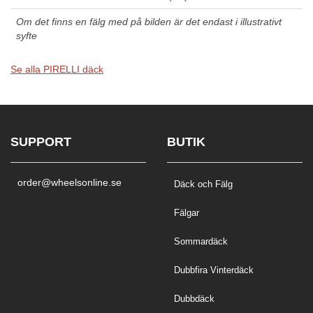
Om det finns en fälg med på bilden är det endast i illustrativt
syfte
Se alla PIRELLI däck
SUPPORT
BUTIK
order@wheelsonline.se
Däck och Fälg
Fälgar
Sommardäck
Dubbfira Vinterdäck
Dubbdäck