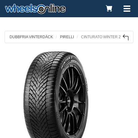
Toggle
Tog
Cart
nav
DUBBFRIA VINTERDÄCK
PIRELLI
CINTURATO WINTER 2