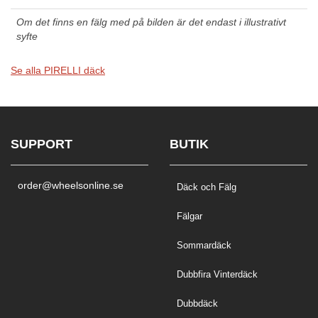
Om det finns en fälg med på bilden är det endast i illustrativt
syfte
Se alla PIRELLI däck
SUPPORT
BUTIK
order@wheelsonline.se
Däck och Fälg
Fälgar
Sommardäck
Dubbfira Vinterdäck
Dubbdäck