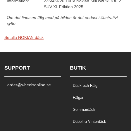
Information:
235/45R20 100V Nokian SNOWPROOF 2
SUV XL Friktion 2025
Om det finns en fälg med på bilden är det endast i illustrativt
syfte
Se alla NOKIAN däck
SUPPORT
BUTIK
order@wheelsonline.se
Däck och Fälg
Fälgar
Sommardäck
Dubbfira Vinterdäck