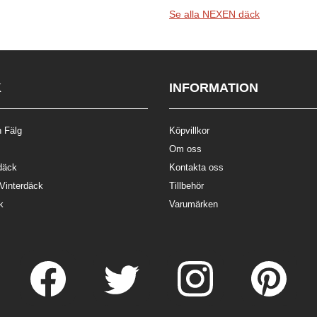
Se alla NEXEN däck
K
INFORMATION
 Fälg
Köpvillkor
Om oss
däck
Kontakta oss
 Vinterdäck
Tillbehör
k
Varumärken