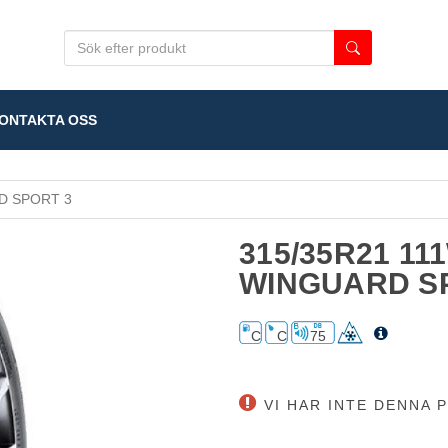
NTAKTA OSS
 SPORT 3
315/35R21 1
WINGUARD S
C
C
75
VI HAR INTE DENNA P