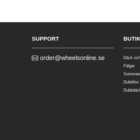
SUPPORT
BUTI
order@wheelsonline.se
Däck och
Fälgar
Sommar
Dubbfira
Dubbdäc