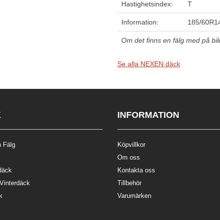
Hastighetsindex:
T
Information:
185/60R1
Om det finns en fälg med på bilde
Se alla NEXEN däck
K
INFORMATION
 Fälg
Köpvillkor
Om oss
däck
Kontakta oss
 Vinterdäck
Tillbehör
k
Varumärken