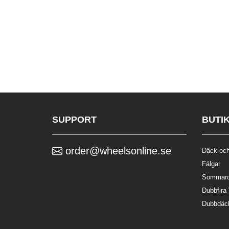
SUPPORT
BUTI
order@wheelsonline.se
Däck och
Fälgar
Sommar
Dubbfira
Dubbdäc