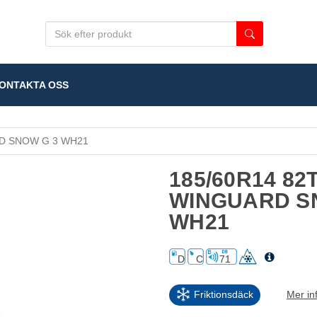
NTAKTA OSS
 SNOW G 3 WH21
185/60R14 82
WINGUARD S
WH21
D
C
71
Friktionsdäck
Mer in