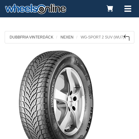
Toggle
Tog
Cart
nav
DUBBFRIA VINTERDÄCK
NEXEN
WG-SPORT 2 SUV (WU7)