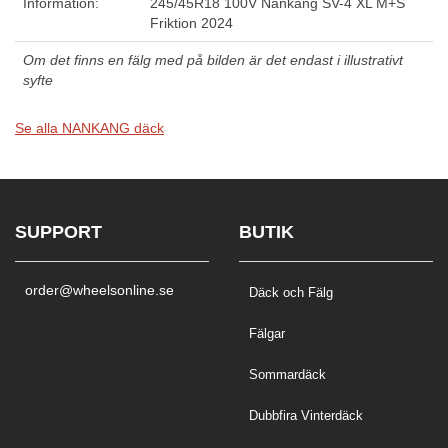
Information:
245/45R18 100V Nankang SV-4 XL M+S
Friktion 2024
Om det finns en fälg med på bilden är det endast i illustrativt
syfte
Se alla NANKANG däck
SUPPORT
BUTIK
order@wheelsonline.se
Däck och Fälg
Fälgar
Sommardäck
Dubbfira Vinterdäck