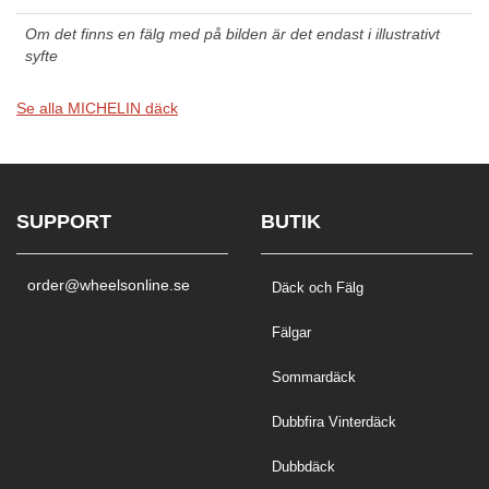
Om det finns en fälg med på bilden är det endast i illustrativt
syfte
Se alla MICHELIN däck
SUPPORT
BUTIK
order@wheelsonline.se
Däck och Fälg
Fälgar
Sommardäck
Dubbfira Vinterdäck
Dubbdäck