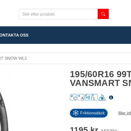
NTAKTA OSS
T SNOW WL2
195/60R16 99
VANSMART S
C
A
71
Friktionsdäck
Mer in
1195 kr