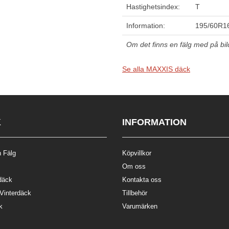
Hastighetsindex:
T
Information:
195/60R16
Om det finns en fälg med på bilde
Se alla MAXXIS däck
K
INFORMATION
 Fälg
Köpvillkor
Om oss
däck
Kontakta oss
 Vinterdäck
Tillbehör
k
Varumärken