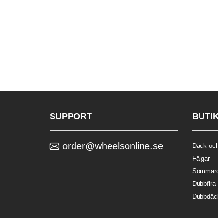
SUPPORT
BUTI
order@wheelsonline.se
Däck och
Fälgar
Sommar
Dubbfira
Dubbdäc