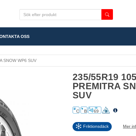
NTAKTA OSS
A SNOW WP6 SUV
235/55R19 10
PREMITRA S
SUV
C
B
69
Friktionsdäck
Mer in