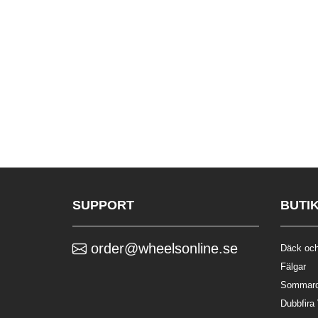
SUPPORT
BUTI
order@wheelsonline.se
Däck och
Fälgar
Sommar
Dubbfira