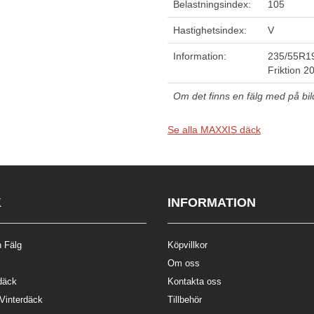
Belastningsindex:
105
Hastighetsindex:
V
Information:
235/55R1
Friktion 2
Om det finns en fälg med på bilde
Se alla MAXXIS däck
K
INFORMATION
 Fälg
Köpvillkor
Om oss
däck
Kontakta oss
 Vinterdäck
Tillbehör