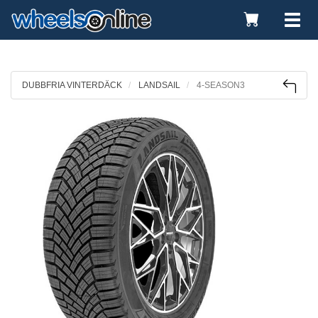
Toggle
Tog
Cart
nav
DUBBFRIA VINTERDÄCK
LANDSAIL
4-SEASON3