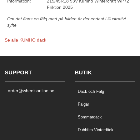
Information:
215/45R18 93V Kumho Wintercraft WP72
Friktion 2025
Om det finns en fälg med på bilden är det endast i illustrativt
syfte
Se alla KUMHO däck
SUPPORT
BUTIK
order@wheelsonline.se
Däck och Fälg
Fälgar
Sommardäck
Dubbfira Vinterdäck