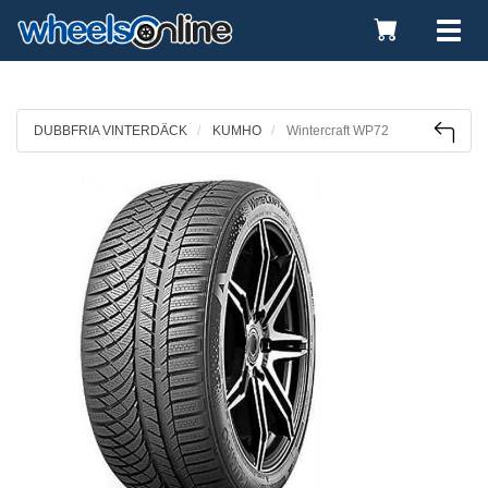
Toggle
Tog
Cart
nav
DUBBFRIA VINTERDÄCK
KUMHO
Wintercraft WP72