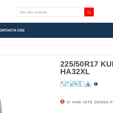
NTAKTA OSS
225/50R17 K
HA32XL
C
B
72
VI HAR INTE DENNA P