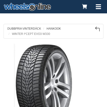
Toggle
Tog
Cart
nav
DUBBFRIA VINTERDÄCK
HANKOOK
WINTER I*CEPT EVO3 W330