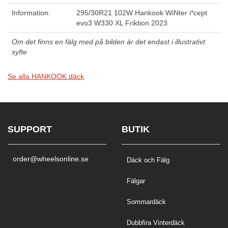
Information:
295/30R21 102W Hankook WiNter i*cept
evo3 W330 XL Friktion 2023
Om det finns en fälg med på bilden är det endast i illustrativt
syfte
Se alla HANKOOK däck
SUPPORT
BUTIK
order@wheelsonline.se
Däck och Fälg
Fälgar
Sommardäck
Dubbfira Vinterdäck