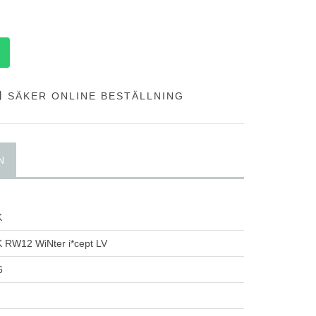
SÄKER ONLINE BESTÄLLNING
N
K
RW12 WiNter i*cept LV
6