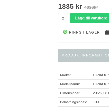
1835 kr
4036kr
FINNS I LAGER
PRODUKTINFORMATIO
Märke:
HANKOO
Modellnamn:
HANKOOK 
Dimensioner:
205/60R1
Belastningsindex:
100