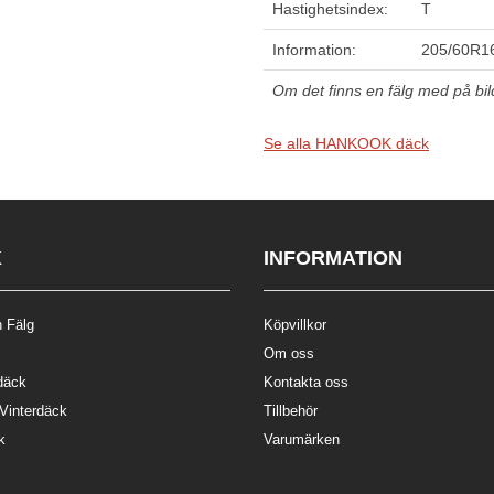
Hastighetsindex:
T
Information:
205/60R16
Om det finns en fälg med på bilde
Se alla HANKOOK däck
K
INFORMATION
 Fälg
Köpvillkor
Om oss
däck
Kontakta oss
 Vinterdäck
Tillbehör
k
Varumärken