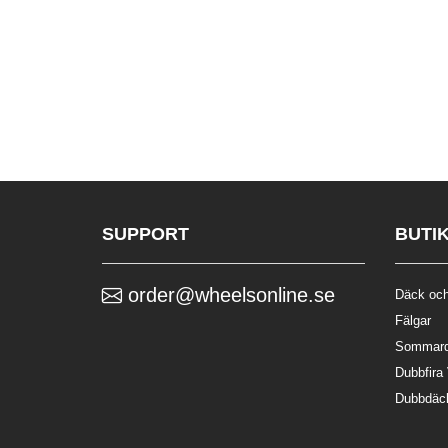
SUPPORT
BUTI
order@wheelsonline.se
Däck och
Fälgar
Sommar
Dubbfira
Dubbdäc