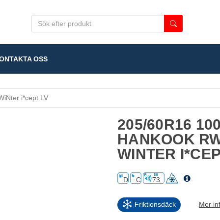
NTAKTA OSS
Nter i*cept LV
205/60R16 10
HANKOOK RW
WINTER I*CEP
D
C
73
Friktionsdäck
Mer in